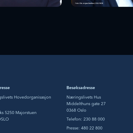
ecilia
Hege Skryseth
onefeld-Dahl
konserndirektør for teknologi
inistrerende direktør,
digitalisering og innovasjon,
ital Europe
Equinor
resse
Besøksadresse
slivets Hovedorganisasjon
Næringslivets Hus
Middelthuns gate 27
0368 Oslo
ks 5250 Majorstuen
OSLO
Telefon:
230 88 000
Presse:
480 22 800