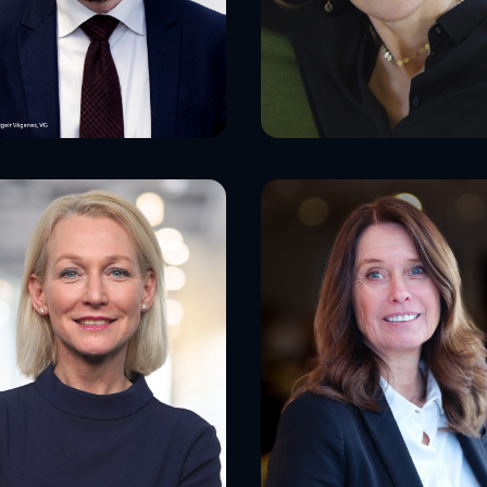
orbjørn Røe
saksen
Åsne Seierstad
itisk redaktør, E24
forfatter