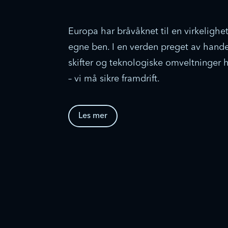
Europa har bråvåknet til en virkelighe
egne ben. I en verden preget av handel
skifter og teknologiske omveltninger h
– vi må sikre framdrift.
Les mer