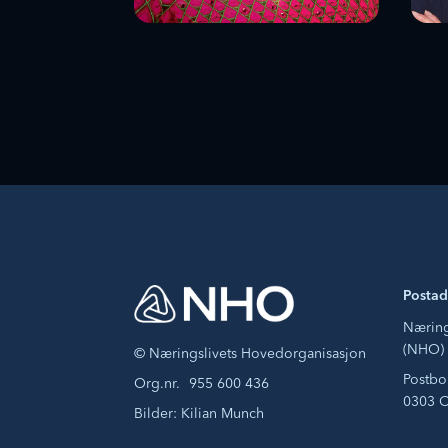
Dr. Ngozi
C
Okonjo-Iweala
B
sjef, Verdens
adm
handelsorganisasjon
Dig
Postad
Næring
(NHO)
© Næringslivets Hovedorganisasjon
Postbo
Org.nr.
955 600 436
0303 
Bilder: Kilian Munch