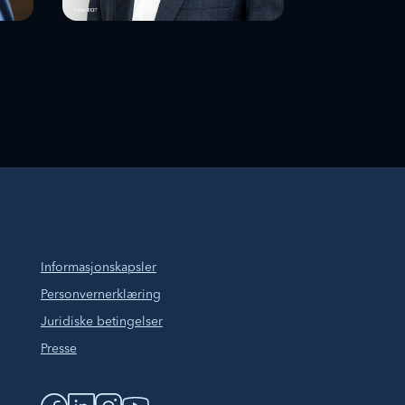
Christian
Sinding
,
institusjonell partner, EQT og
leder, EQT Council
Informasjonskapsler
Personvernerklæring
Juridiske betingelser
Presse