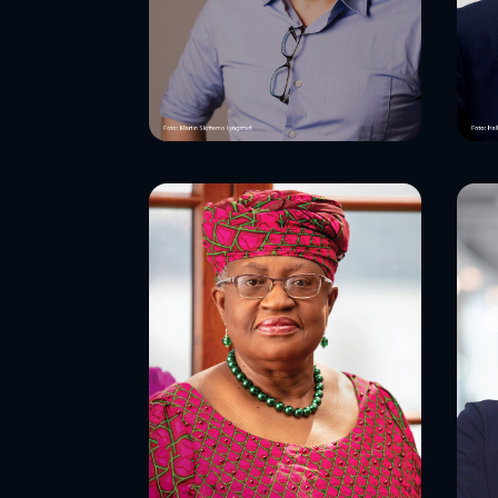
Kristoffer
T
Rønneberg
I
utenriksjournalist, Aftenposten
pol