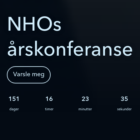
NHOs
årskonferanse
Varsle meg
151
16
23
31
dager
timer
minutter
sekunder